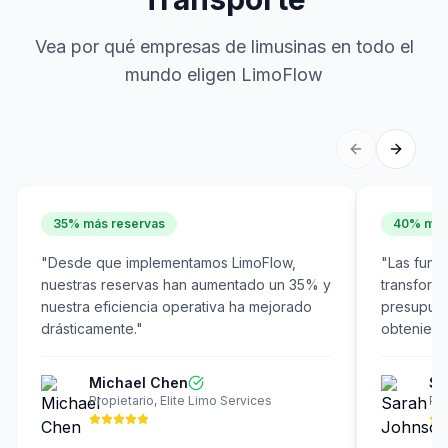
Vea por qué empresas de limusinas en todo el
mundo eligen LimoFlow
35% más reservas
40% meno
"
Desde que implementamos LimoFlow,
"
Las func
nuestras reservas han aumentado un 35% y
transform
nuestra eficiencia operativa ha mejorado
presupues
drásticamente.
"
obteniend
Michael Chen
Sa
Propietario
,
Elite Limo Services
Pr