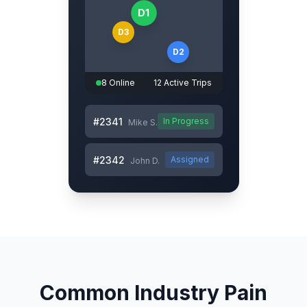
D1
D3
D2
8 Online
12 Active Trips
#2341
In Progress
Mike S.
#2342
Assigned
John D.
Common Industry Pain