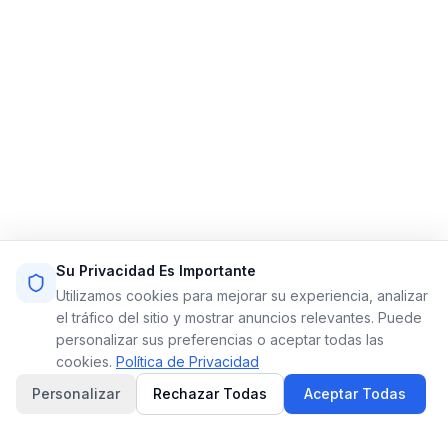
Enlaces Rápidos
Inicio
Funciones
Demo
Precios
Registrarse
Iniciar Sesión
Mapa del Sitio
Términos de Servicio
Política de Privacidad
Recursos
Contacto
Su Privacidad Es Importante
Email: info@limoflow.com
Utilizamos cookies para mejorar su experiencia, analizar
Teléfono: (866) 664-0697
el tráfico del sitio y mostrar anuncios relevantes. Puede
personalizar sus preferencias o aceptar todas las
cookies.
Política de Privacidad
LinkedIn
Instagram
Personalizar
Rechazar Todas
Aceptar Todas
© 2026 Limo Flow. Todos los derechos reservados.