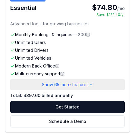
$
74.80
Essential
/mo
Save $
122.40
/yr
Advanced tools for growing businesses
Monthly Bookings & Inquiries
—
200
Unlimited Users
Included
Unlimited Drivers
Included
Unlimited Vehicles
Included
Modern Back Office
Included
Multi-currency support
Included
Show
65
more features
Total: $
897.60
billed annually
Get Started
Schedule a Demo