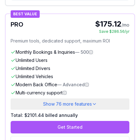
BEST VALUE
$
175.12
PRO
/mo
Save $
286.56
/yr
Premium tools, dedicated support, maximum ROI
Monthly Bookings & Inquiries
—
500
Unlimited Users
Included
Unlimited Drivers
Included
Unlimited Vehicles
Included
Modern Back Office
—
Advanced
Multi-currency support
Included
Show
76
more features
Total: $
2101.44
billed annually
Get Started