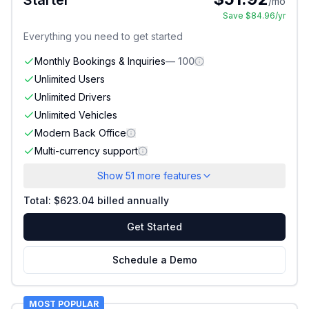
/mo
Save $
84.96
/yr
Everything you need to get started
Monthly Bookings & Inquiries
—
100
Unlimited Users
Included
Unlimited Drivers
Included
Unlimited Vehicles
Included
Modern Back Office
Included
Multi-currency support
Included
Show
51
more features
Total: $
623.04
billed annually
Get Started
Schedule a Demo
MOST POPULAR