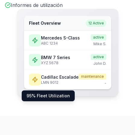
Informes de utilización
Fleet Overview
12 Active
active
Mercedes S-Class
ABC 1234
Mike S.
active
BMW 7 Series
XYZ 5678
John D.
maintenance
Cadillac Escalade
LMN 9012
-
95% Fleet Utilization