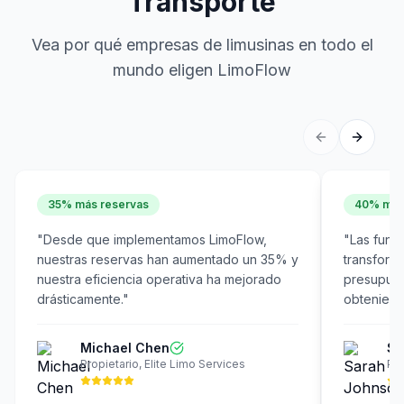
Transporte
Vea por qué empresas de limusinas en todo el
mundo eligen LimoFlow
35% más reservas
40% meno
"
Desde que implementamos LimoFlow,
"
Las func
nuestras reservas han aumentado un 35% y
transform
nuestra eficiencia operativa ha mejorado
presupues
drásticamente.
"
obteniend
Michael Chen
Sa
Propietario
,
Elite Limo Services
Pr